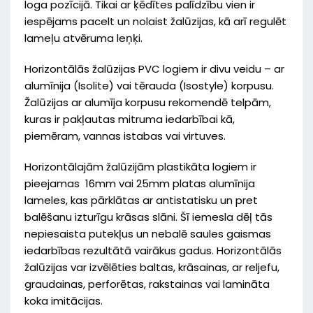
loga pozīcijā. Tikai ar ķēdītes palīdzību vien ir
iespējams pacelt un nolaist žalūzijas, kā arī regulēt
lameļu atvēruma leņķi.
Horizontālās žalūzijas PVC logiem ir divu veidu – ar
alumīnija (Isolite) vai tērauda (Isostyle) korpusu.
Žalūzijas ar alumīja korpusu rekomendē telpām,
kuras ir pakļautas mitruma iedarbībai kā,
piemēram, vannas istabas vai virtuves.
Horizontālajām žalūzijām plastikāta logiem ir
pieejamas 16mm vai 25mm platas alumīnija
lameles, kas pārklātas ar antistatisku un pret
balēšanu izturīgu krāsas slāni. Šī iemesla dēļ tās
nepiesaista putekļus un nebalē saules gaismas
iedarbības rezultātā vairākus gadus. Horizontālās
žalūzijas var izvēlēties baltas, krāsainas, ar reljefu,
graudainas, perforētas, rakstainas vai lamināta
koka imitācijas.