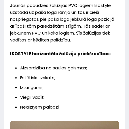
Jaunās paaudzes žalūzijas PVC logiem Isostyle
uzstāda uz paša loga rāmja un tās ir cieši
nospriegotas pie paša loga jebkurā loga pozīcijā
ar īpaši tām paredzētām stīgām. Tās sader ar
jebkuriem PVC un koka logiem. Šīs žalūzijas tiek
vadītas ar ķēdītes palīdzību.
ISOSTYLE horizontālo žalūziju priekšrocības:
Aizsardzība no saules gaismas;
Estētisks izskats;
Izturīgums;
Viegli vadīt;
Neaizņem palodzi.