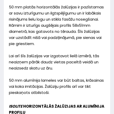
50 mm platās horizontālās žalūzijas ir pazīstamas
ar savu izturīgumu un ilgtspējīgumu un ir labākais
risinājums lielu logu un stikla fasāžu nosegšanai.
Rāmim ir izturīgs augšējais profils 58x51mm
diametrā, kas gatavots no tērauda. Šīs žalūzijas
var uzstādīt nišā vai padziļinājumā, pie sienas vai
pie griestiem.
Lai arī šīs žalūzijas var izgatavot lielā izmērā, tās
neaizņem pārāk daudz vietas paceltā veidā un
neaizsedz skatu uz āru.
50 mm alumīnija lameles var būt baltas, krāsainas
vai koka imitācijas. Žalūziju profils arī var tikt
pieskaņots atbilstoši.
ISOLITE
HORIZONTĀLĀS ŽALŪZIJAS AR ALUMĪNIJA
PROFILU