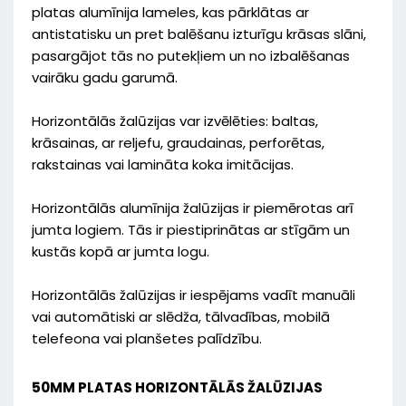
platas alumīnija lameles, kas pārklātas ar
antistatisku un pret balēšanu izturīgu krāsas slāni,
pasargājot tās no putekļiem un no izbalēšanas
vairāku gadu garumā.
Horizontālās žalūzijas var izvēlēties: baltas,
krāsainas, ar reljefu, graudainas, perforētas,
rakstainas vai lamināta koka imitācijas.
Horizontālās alumīnija žalūzijas ir piemērotas arī
jumta logiem. Tās ir piestiprinātas ar stīgām un
kustās kopā ar jumta logu.
Horizontālās žalūzijas ir iespējams vadīt manuāli
vai automātiski ar slēdža, tālvadības, mobilā
telefeona vai planšetes palīdzību.
50MM PLATAS HORIZONTĀLĀS ŽALŪZIJAS