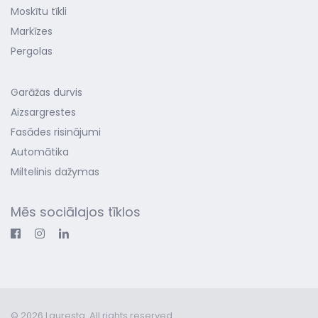
Moskītu tīkli
Markīzes
Pergolas
Garāžas durvis
Aizsargrestes
Fasādes risinājumi
Automātika
Miltelinis dažymas
Mēs sociālajos tīklos
© 2026 Lauresta. All rights reserved.