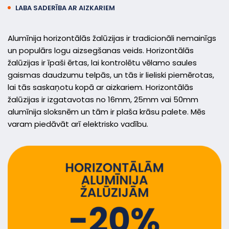
LABA SADERĪBA AR AIZKARIEM
Alumīnija horizontālās žalūzijas ir tradicionāli nemainīgs
un populārs logu aizsegšanas veids. Horizontālās
žalūzijas ir īpaši ērtas, lai kontrolētu vēlamo saules
gaismas daudzumu telpās, un tās ir lieliski piemērotas,
lai tās saskaņotu kopā ar aizkariem. Horizontālās
žalūzijas ir izgatavotas no 16mm, 25mm vai 50mm
alumīnija sloksnēm un tām ir plaša krāsu palete. Mēs
varam piedāvāt arī elektrisko vadību.