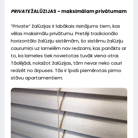
PRIVATE
ŽALŪZIJAS – maksimālam privātumam
“Private” žalūzijas ir labākais risinājums tiem, kas
vēlas maksimālu privātumu. Pretēji tradicionālo
horizontālo žalūziju sistēmām, šo sistēmu žalūziju
caurumiņi uz lamelēm nav redzami, kas panākts ar
to, ka lameles tiek novietotas tuvāk viena otrai.
Tādējādi, nolaižot žalūzijas, tām nevar neko cauri
redzēt no ārpuses. Tās ir īpaši piemērotas pirmo
stāvu apartamentiem.