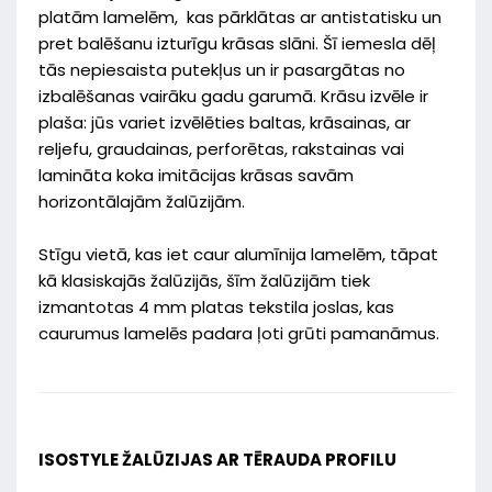
platām lamelēm, kas pārklātas ar antistatisku un
pret balēšanu izturīgu krāsas slāni. Šī iemesla dēļ
tās nepiesaista putekļus un ir pasargātas no
izbalēšanas vairāku gadu garumā. Krāsu izvēle ir
plaša: jūs variet izvēlēties baltas, krāsainas, ar
reljefu, graudainas, perforētas, rakstainas vai
lamināta koka imitācijas krāsas savām
horizontālajām žalūzijām.
Stīgu vietā, kas iet caur alumīnija lamelēm, tāpat
kā klasiskajās žalūzijās, šīm žalūzijām tiek
izmantotas 4 mm platas tekstila joslas, kas
caurumus lamelēs padara ļoti grūti pamanāmus.
ISOSTYLE ŽALŪZIJAS AR TĒRAUDA PROFILU