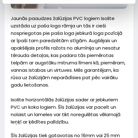
Jaunās paaudzes žalūzijas PVC logiem Isolite
uzstāda uz paša loga rāmja un tās ir cieši
nospriegotas pie paša loga jebkurā loga pozīcijā
ar īpaši tam paredzētām stīgām. Augšējais un
apakšējais profils ražots no alumīnija un nesatur
tērauda detaļas, kas padara tās piemērotas
telpām ar augstāku mitruma līmeni kā, piemēram,
vannas istabas un virtuves. Mēs garantējam, ka
rūsa uz žalūzijām neparādīsies pat pēc vairāku
gadu lietošanas.
Isolite horizontālās žalūzijas sader ar jebkuriem
PVC un koka logiem. Šīs žalūzijas var pacelt un
nolaist un lameles var tikt noregulētas vēlamajā
leņķī ar ķēdītes palīdzību.
Šīs žalūzijas tiek gatavotas no 16mm vai 25 mm