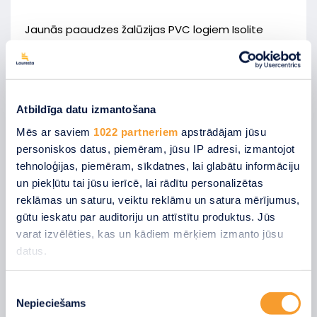
Jaunās paaudzes žalūzijas PVC logiem Isolite
uzstāda uz paša loga rāmja un tās ir cieši
nospriegotas pie paša loga jebkurā loga pozīcijā
ar īpaši tām paredzētām stīgām. Augšējais un
apakšējais profils ražots no alumīnija un nesatur
Atbildīga datu izmantošana
tērauda detaļas, kas padara tās piemērotas
telpām ar augstāku mitruma līmeni kā, piemēram,
Mēs ar saviem
1022 partneriem
apstrādājam jūsu
vannas istabas un virtuves. Mēs garantējam, ka
personiskos datus, piemēram, jūsu IP adresi, izmantojot
rūsa uz žalūzijām neparādīsies pat pēc vairāku
tehnoloģijas, piemēram, sīkdatnes, lai glabātu informāciju
gadu lietošanas.
un piekļūtu tai jūsu ierīcē, lai rādītu personalizētas
reklāmas un saturu, veiktu reklāmu un satura mērījumus,
Isolite horizontālo žalūziju priekšrocības:
gūtu ieskatu par auditoriju un attīstītu produktus. Jūs
varat izvēlēties, kas un kādiem mērķiem izmanto jūsu
Aizsardzība no saules gaismas;
datus.
Estētisks izskats;
Ja atļaujat, mēs arī vēlētos
Piekrišanas
Izturīgums;
Nepieciešams
apkopot informāciju par jūsu ģeogrāfisko
izvēle