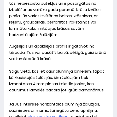
tās nepiesaista putekļus un ir pasargātas no
izbalēšanas vairāku gadu garumā. Krāsu izvēle ir
plaša: jūs variet izvēlēties baltas, krāsainas, ar
reljefu, graudainas, perforētas, rakstainas vai
lamināta koka imitācijas krāsas savām
horizontālajām žalūzijām.
Augšējais un apakšējais profils ir gatavoti no
tērauda. Tos var pasūtīt baltā, bēšīgā, gaiši brūnā
vai tumši brūnā krāsā.
Stīgu vietā, kas iet caur alumīnija lamelēm, tāpat
kā klasiskajās žalūzijās, šīm žalūzijām tiek
izmantotas 4 mm platas tekstila joslas, kas
caurumus lamelēs padara ļoti grūti pamanāmus.
Ja Jūs interesē horizontālās alumīnija žalūzijas,
sazinieties ar mums. Lai iegūtu cenu aprēķinu,
aizpildiet
elektronisko veidlapu
, zvaniet pa tel.