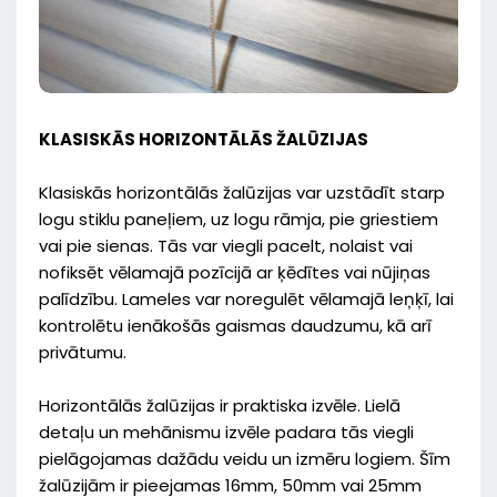
KLASISKĀS HORIZONTĀLĀS ŽALŪZIJAS
Klasiskās horizontālās žalūzijas var uzstādīt starp
logu stiklu paneļiem, uz logu rāmja, pie griestiem
vai pie sienas. Tās var viegli pacelt, nolaist vai
nofiksēt vēlamajā pozīcijā ar ķēdītes vai nūjiņas
palīdzību. Lameles var noregulēt vēlamajā leņķī, lai
kontrolētu ienākošās gaismas daudzumu, kā arī
privātumu.
Horizontālās žalūzijas ir praktiska izvēle. Lielā
detaļu un mehānismu izvēle padara tās viegli
pielāgojamas dažādu veidu un izmēru logiem. Šīm
žalūzijām ir pieejamas 16mm, 50mm vai 25mm