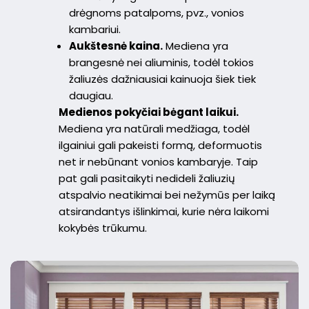
drėgnoms patalpoms, pvz., vonios
kambariui.
Aukštesnė kaina.
Mediena yra
brangesnė nei aliuminis, todėl tokios
žaliuzės dažniausiai kainuoja šiek tiek
daugiau.
Medienos pokyčiai bėgant laikui.
Mediena yra natūrali medžiaga, todėl
ilgainiui gali pakeisti formą, deformuotis
net ir nebūnant vonios kambaryje. Taip
pat gali pasitaikyti nedideli žaliuzių
atspalvio neatikimai bei nežymūs per laiką
atsirandantys išlinkimai, kurie nėra laikomi
kokybės trūkumu.