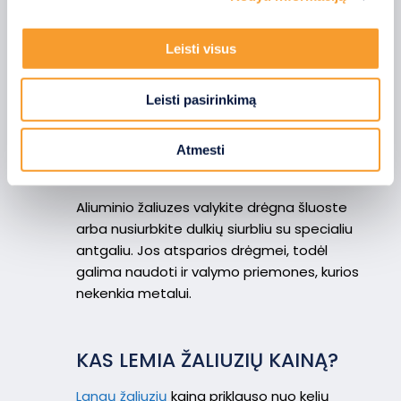
pašalinti savo sutikimą iš Slapukų deklaracijos.
Leisti visus
Naudojame slapukus, kad galėtume suasmeninti turinį
bei skelbimus, teikti visuomeninės medijos funkcijas ir
Leisti pasirinkimą
analizuoti srautą. Be to, svetainės naudojimo informaciją
bendriname su visuomeninės medijos, reklamavimo ir
KAIP PRIŽIŪRĖTI ALIUMININES
analizės partneriais, kurie gali ją pridėti prie kitos jūsų
Atmesti
ŽALIUZES?
pateiktos arba naudojant paslaugas surinktos
informacijos.
Aliuminio žaliuzes valykite drėgna šluoste
arba nusiurbkite dulkių siurbliu su specialiu
antgaliu. Jos atsparios drėgmei, todėl
galima naudoti ir valymo priemones, kurios
nekenkia metalui.
KAS LEMIA ŽALIUZIŲ KAINĄ?
Langų žaliuzių
kaina priklauso nuo kelių