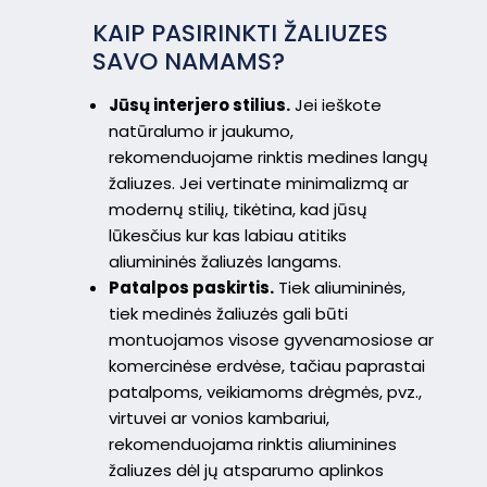
KAIP PASIRINKTI ŽALIUZES
SAVO NAMAMS?
Jūsų interjero stilius.
Jei ieškote
natūralumo ir jaukumo,
rekomenduojame rinktis medines langų
žaliuzes. Jei vertinate minimalizmą ar
modernų stilių, tikėtina, kad jūsų
lūkesčius kur kas labiau atitiks
aliumininės žaliuzės langams.
Patalpos paskirtis.
Tiek aliumininės,
tiek medinės žaliuzės gali būti
montuojamos visose gyvenamosiose ar
komercinėse erdvėse, tačiau paprastai
patalpoms, veikiamoms drėgmės, pvz.,
virtuvei ar vonios kambariui,
rekomenduojama rinktis aliuminines
žaliuzes dėl jų atsparumo aplinkos