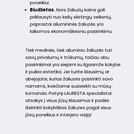
poveikiui.
Biudžetas.
Nors žaliuzių kaina gali
priklausyti nuo kelių skirtingų veiksnių,
paprastai aliumininės žaliuzės yra
laikomos ekonomiškesniu pasirinkimu.
Tiek medinės, tiek aliuminio žaliuzės turi
savų privalumų ir trūkumų, tačiau abu
pasirinkimai yra siejami su ilgaamže kokybe
ir puikia estetika. Jei turite klausimų ar
abejojate, kurias žaliuzes pasirinkti savo
namams, kviečiame susisiekti su mūsų
komanda. Patyrę LAURESTA specialistai
atsakys į visus jūsų klausimus ir padės
išsirinkti kokybiškas žaliuzes pagal visus
jūsų poreikius ir interjero viziją!