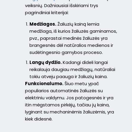
veiksnių. Dažniausiai išskiriami trys
pagrindiniai kriterijai:
Medžiagos.
Žaliuzių kainą lemia
medžiaga, iš kurios žaliuzės gaminamos,
pvz., paprastai medinės žaliuzės yra
brangesnės dėl natūralios medienos ir
sudėtingesnio gamybos proceso.
Langų dydžio.
Kadangi dideli langai
reikalauja daugiau medžiagų, natūraliai
tokiu atveju paauga ir žaliuzių kaina.
Funkcionalumo.
Šiuo metu ypač
populiarios automatinės žaliuzės su
elektriniu valdymu. Jos patogesnės ir yra
itin mėgstamos pirkėjų, tačiau jų kaina,
lyginant su mechaninėmis žaliuzėmis, yra
kiek didesnė.