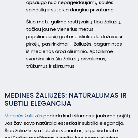
apsaugo nuo nepageidaujamų saulės
spindulių ir suteikia daugiau privatumo.
Šiuo metu galima rasti įvairių tipų žaliuzių,
tačiau jau ne vienerius metus
populiariausių gretose išlieka du dažniausi
pirkėjų pasirinkimai – žaliuzės, pagamintos
iš medienos arba aliuminio. Aptarkime
svarbiausius šių žaliuzių privalumus,
trūkumus ir skirtumus.
MEDINĖS ŽALIUZĖS: NATŪRALUMAS IR
SUBTILI ELEGANCIJA
Medinės žaliuzės
padeda kurti šilumos ir jaukumo pojūtį.
Jos žavi savo natūralia estetika ir subtilia elegancija.
Šios žaliuzės yra tobulas variantas, jeigu vertinate
natūralias medžiagas ir norite, kad namų interjere