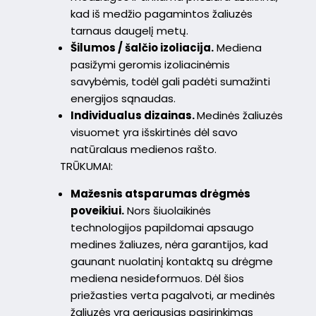
kad iš medžio pagamintos žaliuzės
tarnaus daugelį metų.
Šilumos / šalčio izoliacija.
Mediena
pasižymi geromis izoliacinėmis
savybėmis, todėl gali padėti sumažinti
energijos sąnaudas.
Individualus dizainas.
Medinės žaliuzės
visuomet yra išskirtinės dėl savo
natūralaus medienos rašto.
TRŪKUMAI:
Mažesnis atsparumas drėgmės
poveikiui.
Nors šiuolaikinės
technologijos papildomai apsaugo
medines žaliuzes, nėra garantijos, kad
gaunant nuolatinį kontaktą su drėgme
mediena nesideformuos. Dėl šios
priežasties verta pagalvoti, ar medinės
žaliuzės yra geriausias pasirinkimas