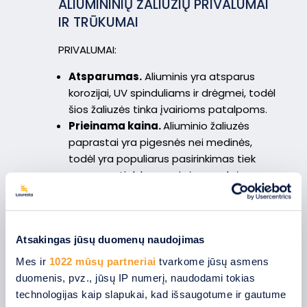
ALIUMININIŲ ŽALIUZIŲ PRIVALUMAI
IR TRŪKUMAI
PRIVALUMAI:
Atsparumas.
Aliuminis yra atsparus
korozijai, UV spinduliams ir drėgmei, todėl
šios žaliuzės tinka įvairioms patalpoms.
Prieinama kaina.
Aliuminio žaliuzės
paprastai yra pigesnės nei medinės,
todėl yra populiarus pasirinkimas tiek
namams, tiek komercinėms erdvėms.
Platus dizaino pasirinkimas.
Galima
rinktis iš daugybės spalvų ir tekstūrų, o
tarp dizaino variantų – ir medžio
imitacijos aliuminio žaliuzes, kurios
Atsakingas jūsų duomenų naudojimas
atkuria medžio raštą ir atrodo taip
Mes ir
1022 mūsų partneriai
tvarkome jūsų asmens
tikroviškai, kad neretai yra sumaišomos
duomenis, pvz., jūsų IP numerį, naudodami tokias
su natūraliu medžiu.
technologijas kaip slapukai, kad išsaugotume ir gautume
TRŪKUMAI: