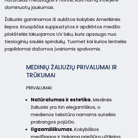
dominuotų jaukumas.
Žaliuzės gaminamos iš aukštos kokybės Amerikinės
liepos. Kruopščiai supjaustytos ir apdirbtos medžio
plokštelės lakuojamos UV laku, kuris apsaugo nuo
tiesioginių saulės spindulių. Tuomet kai kurios lentelės
papildomai dažomos įvairiomis spalvomis.
MEDINIŲ ŽALIUZIŲ PRIVALUMAI IR
TRŪKUMAI
PRIVALUMAI:
Natūralumas ir estetika.
Medinės
žaliuzės yra itin elegantiškos, o
medienos tekstūra namams suteikia
prabangos pojūčio.
Ilgaamžiškumas.
Kokybiškos
medžiagos ir tinkama priežiūra užtikrina,