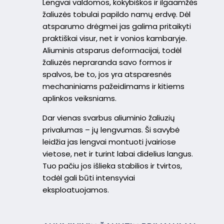
Lengvai valdomos, kokybiškos ir ilgaamžės
žaliuzės tobulai papildo namų erdvę. Dėl
atsparumo drėgmei jas galima pritaikyti
praktiškai visur, net ir vonios kambaryje.
Aliuminis atsparus deformacijai, todėl
žaliuzės nepraranda savo formos ir
spalvos, be to, jos yra atsparesnės
mechaniniams pažeidimams ir kitiems
aplinkos veiksniams.
Dar vienas svarbus aliuminio žaliuzių
privalumas – jų lengvumas. Ši savybė
leidžia jas lengvai montuoti įvairiose
vietose, net ir turint labai didelius langus.
Tuo pačiu jos išlieka stabilios ir tvirtos,
todėl gali būti intensyviai
eksploatuojamos.