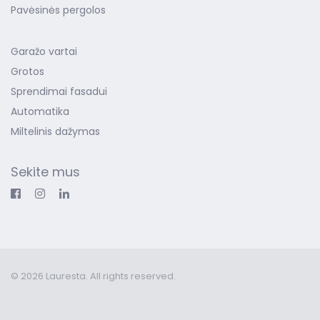
Pavėsinės pergolos
Garažo vartai
Grotos
Sprendimai fasadui
Automatika
Miltelinis dažymas
Sekite mus
© 2026 Lauresta. All rights reserved.
Interneto svetainių kūrimas
1 2 3 4 5 6 7 8