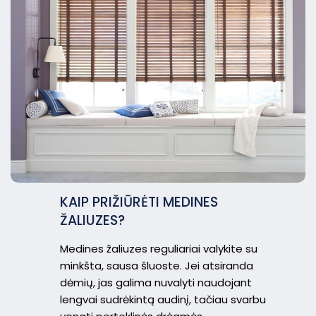
KAIP PRIŽIŪRĖTI MEDINES
ŽALIUZES?
Medines žaliuzes reguliariai valykite su
minkšta, sausa šluoste. Jei atsiranda
dėmių, jas galima nuvalyti naudojant
lengvai sudrėkintą audinį, tačiau svarbu