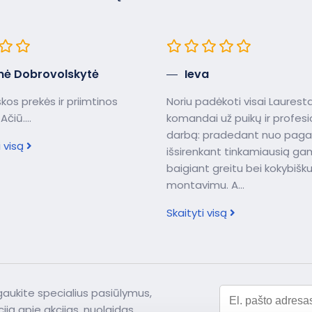
nė Dobrovolskytė
Ieva
kos prekės ir priimtinos
Noriu padėkoti visai Laurest
Ačiū....
komandai už puikų ir profes
darbą: pradedant nuo paga
i visą
išsirenkant tinkamiausią gami
baigiant greitu bei kokybišk
montavimu. A...
Skaityti visą
 gaukite specialius pasiūlymus,
iją apie akcijas, nuolaidas