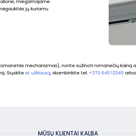
 salione, miegamajame
 mėgaukitės jų kuriamu
manetės mechanizmas), norite sužinoti romanečių kainą ar tu
mą. Siųskite
el. užklausą
, skambinkite tel.
+370 640 12345
arba 
MŪSŲ KLIENTAI KALBA