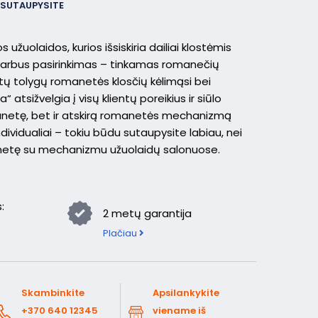
SUTAUPYSITE
žuolaidos, kurios išsiskiria dailiai klostėmis
svarbus pasirinkimas – tinkamas romanečių
ntų tolygų romanetės klosčių kėlimąsi bei
“ atsižvelgia į visų klientų poreikius ir siūlo
manetę, bet ir atskirą romanetės mechanizmą
dividualiai – tokiu būdu sutaupysite labiau, nei
netę su mechanizmu užuolaidų salonuose.
:
2 metų garantija
Plačiau
Skambinkite
Apsilankykite
+370 640 12345
viename iš