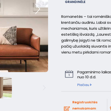
GRANDINĖLE
Romanetės – tai romėniškos u
krentančiu audiniu. Labai 
mechanizmas, kuris užtikri
estetišką išvaizdą. „Lauresta
galimybę įsigyti ne tik ro
pačią užuolaidą siuvantis in
vienu metu pirkdami roma
Pagaminimo laikas
nuo 10 d.d.
Plačiau
Registruokitės
nemokamam