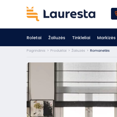
Roletai
Žaliuzės
Tinkleliai
Markizės
Pagrindinis
>
Produktai
>
Žaliuzės
>
Romanetės