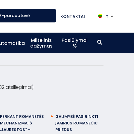
E-parduotuvė
KONTAKTAI
LT
Miltelinis
Pasiūlymai
utomatika
dažymas
%
32 atsiliepimai)
PERKANT ROMANETĖS
GALIMYBĖ PASIRINKTI
MECHANIZMĄ IŠ
ĮVAIRIUS ROMANEČIŲ
„LAURESTOS“ –
PRIEDUS