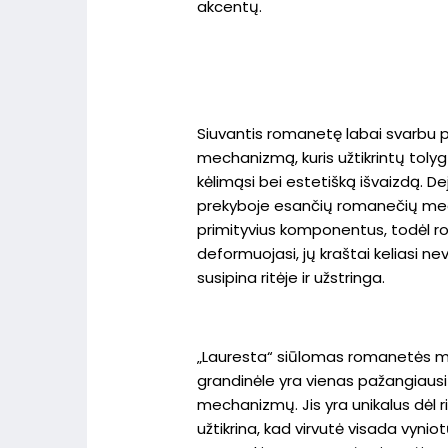
akcentų.
Siuvantis romanetę labai svarbu p
mechanizmą, kuris užtikrintų toly
kėlimąsi bei estetišką išvaizdą. Deja
prekyboje esančių romanečių mec
primityvius komponentus, todėl 
deformuojasi, jų kraštai keliasi ne
susipina ritėje ir užstringa.
„Lauresta“ siūlomas romanetės 
grandinėle yra vienas pažangiausi
mechanizmų. Jis yra unikalus dėl ri
užtikrina, kad virvutė visada vyniotų