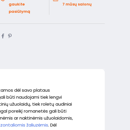
gaukite
7 mūsų salonų
pasiūlymą
amos dėl savo plataus
ali būti naudojami tiek lengvi
tinių užuolaidų, tiek roletų audiniai
gal poreikį romanetės gali būti
nėmis ar naktinėmis užuolaidomis,
izontaliomis žaliuzėmis
. Dėl