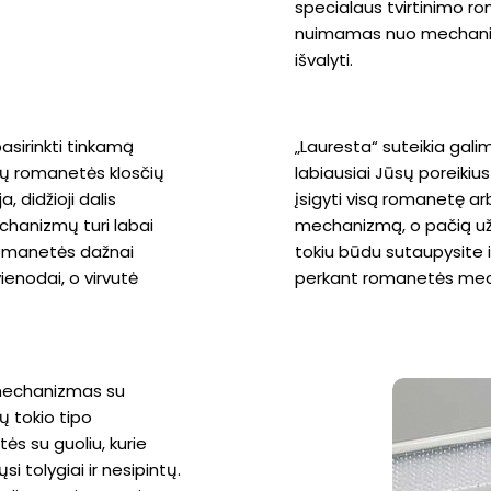
specialaus tvirtinimo r
nuimamas nuo mechanizmo,
išvalyti.
asirinkti tinkamą
„Lauresta“ suteikia galimy
gų romanetės klosčių
labiausiai Jūsų poreikius
, didžioji dalis
įsigyti visą romanetę ar
hanizmų turi labai
mechanizmą, o pačią užu
romanetės dažnai
tokiu būdu sutaupysite i
vienodai, o virvutė
perkant romanetės mech
mechanizmas su
ų tokio tipo
tės su guoliu, kurie
si tolygiai ir nesipintų.