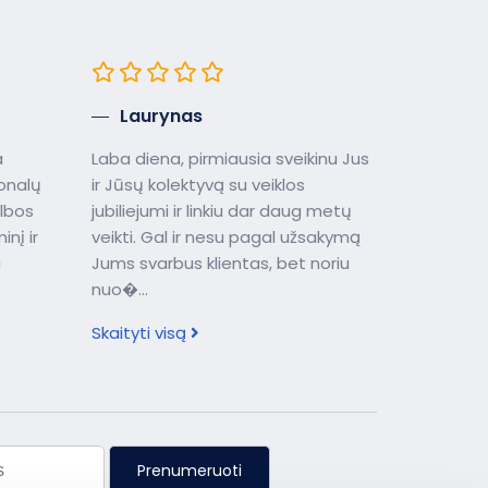
Laurynas
a
Laba diena, pirmiausia sveikinu Jus
ionalų
ir Jūsų kolektyvą su veiklos
lbos
jubiliejumi ir linkiu dar daug metų
nį ir
veikti. Gal ir nesu pagal užsakymą
u
Jums svarbus klientas, bet noriu
nuo�...
Skaityti visą
Prenumeruoti