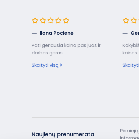
Ilona Pocienė
Ge
Pati geriausia kaina pas juos ir
Kokybiš
darbas geras. ...
kainos. 
Skaityti visą
Skaityt
Pirmieji
Naujienų prenumerata
informac