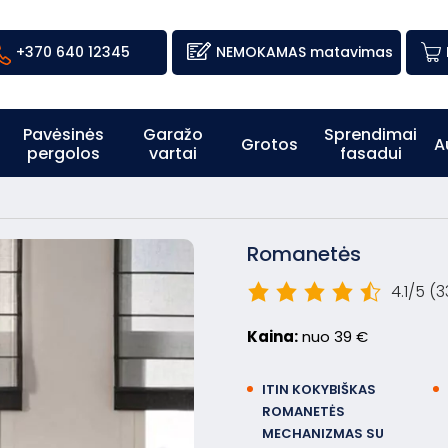
+370 640 12345
NEMOKAMAS matavimas
Pavėsinės
Garažo
Sprendimai
Grotos
A
pergolos
vartai
fasadui
Romanetės
4.1/5
(3
Kaina:
nuo 39 €
ITIN KOKYBIŠKAS
ROMANETĖS
MECHANIZMAS SU