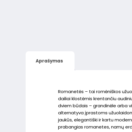
Aprašymas
Romanetės – tai romėniškos užuolai
dailiai klostėmis krentančiu audini
dviem būdais – grandinėle arba vir
alternatyva įprastoms užuolaido
jaukūs, elegantiški ir kartu modern
prabangias romanetes, namų erdvei