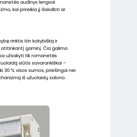
omanetės audinys lengvai
 kai prireikia jį išskalbti ar
bę rinktis itin kokybišką ir
 atitinkantį gaminį. Čia galima
ba užsakyti tik romanetės
olaidą siūtis savarankiškai –
ki 30 % visos sumos, priešingai nei
anizmą iš užuolaidų salono.