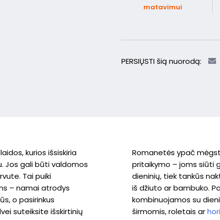
matavimui
PERSIŲSTI šią nuorodą:
dos, kurios išsiskiria
Romanetės ypač mėgst
u. Jos gali būti valdomos
pritaikymo – joms siūti g
vute. Tai puiki
dieninių, tiek tankūs nak
ms – namai atrodys
iš džiuto ar bambuko. Pa
ūs, o pasirinkus
kombinuojamos su dieni
 suteiksite išskirtinių
širmomis, roletais ar
hor