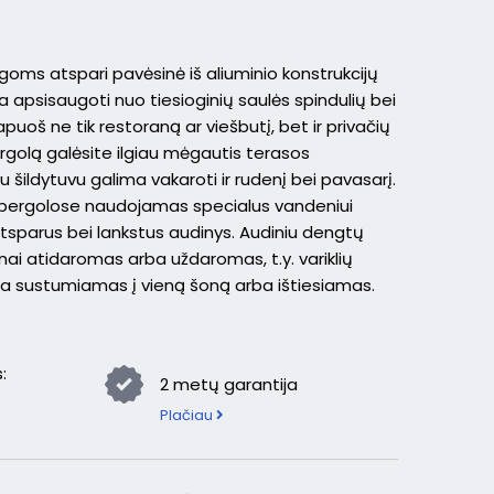
goms atspari pavėsinė iš aliuminio konstrukcijų
ta apsisaugoti nuo tiesioginių saulės spindulių bei
puoš ne tik restoraną ar viešbutį, bet ir privačių
golą galėsite ilgiau mėgautis terasos
 šildytuvu galima vakaroti ir rudenį bei pavasarį.
 pergolose naudojamas specialus vandeniui
tsparus bei lankstus audinys. Audiniu dengtų
lnai atidaromas arba uždaromas, t.y. variklių
ra sustumiamas į vieną šoną arba ištiesiamas.
:
2 metų garantija
Plačiau