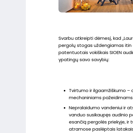
Svarbu atkreipti dėmesį, kad „L
pergolų stogas uždengiamas itin 
patentuotais vokiškais SIOEN audini
ypatingų savo savybių:
Tvirtumo ir ilgaamžiškumo – 
mechaniniams pažeidimams ir
Nepralaidumo vandeniui ir a
vanduo susikaupęs audinio pavi
esančią pergolės priekyje, ir
atramose paslėptais latakais