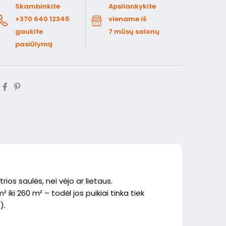
Skambinkite
Apsilankykite
+370 640 12345
viename iš
gaukite
7 mūsų salonų
pasiūlymą
ios saulės, nei vėjo ar lietaus.
iki 260 m² – todėl jos puikiai tinka tiek
).