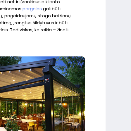
ti net ir išrankiausio kliento
 gaminamos
pergolos
gali būti
ormų, pageidaujamų stogo bei šonų
timą, įrengtus šildytuvus ir būti
is. Tad viskas, ko reikia – žinoti