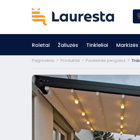
Roletai
Žaliuzės
Tinkleliai
Markizės
Pagrindinis
>
Produktai
>
Pavėsinės pergolos
>
Tra