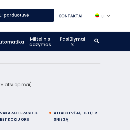
E-parduotuvė
KONTAKTAI
LT
Miltelinis
Pasiūlymai
utomatika
dažymas
%
118 atsiliepimai)
VAKARAI TERASOJE
ATLAIKO VĖJĄ, LIETŲ IR
BET KOKIU ORU
SNIEGĄ