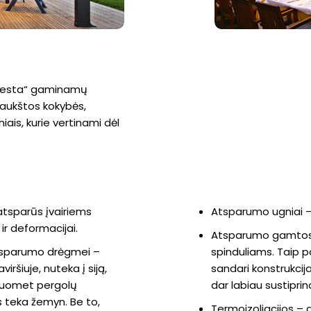
auresta“ gaminamų
aukštos kokybės,
ais, kurie vertinami dėl
atsparūs įvairiems
Atsparumo ugniai –
 deformacijai.
Atsparumo gamtos re
tsparumo drėgmei –
spinduliams. Taip
ršiuje, nuteka į siją,
sandari konstrukcija
 tuomet pergolų
dar labiau sustipri
 teka žemyn. Be to,
Termoizoliacijos 