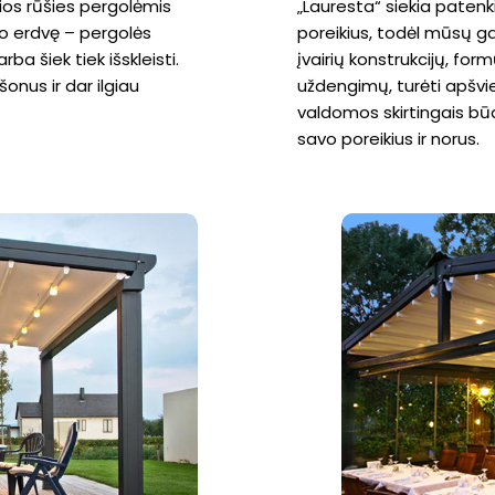
 šios rūšies pergolėmis
„Lauresta“ siekia patenkin
io erdvę – pergolės
poreikius, todėl mūsų
ba šiek tiek išskleisti.
įvairių konstrukcijų, f
šonus ir dar ilgiau
uždengimų, turėti apšvie
valdomos skirtingais būda
savo poreikius ir norus.