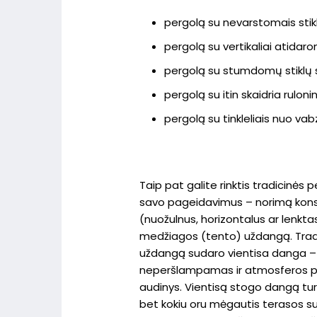
pergolą su nevarstomais stikl
pergolą su vertikaliai atidar
pergolą su stumdomų stiklų 
pergolą su itin skaidria rulon
pergolą su tinkleliais nuo vab
Taip pat galite rinktis tradicinės
savo pageidavimus – norimą kons
(nuožulnus, horizontalus ar lenkt
medžiagos (tento) uždangą. Trad
uždangą sudaro vientisa danga – 
neperšlampamas ir atmosferos po
audinys. Vientisą stogo dangą turi
bet kokiu oru mėgautis terasos 