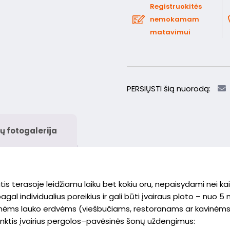
Registruokitės
nemokamam
matavimui
PERSIŲSTI šią nuorodą:
ų fotogalerija
 terasoje leidžiamu laiku bet kokiu oru, nepaisydami nei kaitr
 individualius poreikius ir gali būti įvairaus ploto – nuo 5 m² 
inėms lauko erdvėms (viešbučiams, restoranams ar kavinėms
nktis įvairius pergolos–pavėsinės šonų uždengimus: