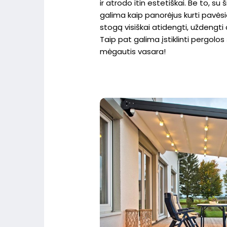
ir atrodo itin estetiškai. Be to, su
galima kaip panorėjus kurti pavės
stogą visiškai atidengti, uždengti ar
Taip pat galima įstiklinti pergolos 
mėgautis vasara!