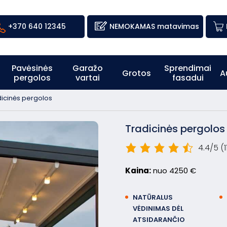
+370 640 12345
NEMOKAMAS matavimas
Pavėsinės
Garažo
Sprendimai
Grotos
A
pergolos
vartai
fasadui
dicinės pergolos
Tradicinės pergolos
4.4/5
(
Kaina:
nuo 4250 €
NATŪRALUS
VĖDINIMAS DĖL
ATSIDARANČIO