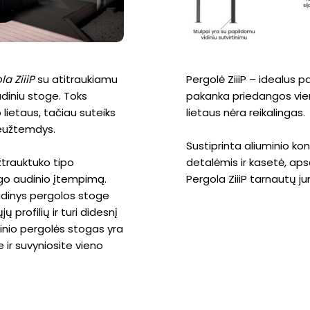
la ZiiiP
su atitraukiamu
Pergolė ZiiiP – idealus p
diniu stoge. Toks
pakanka priedangos vien
ietaus, tačiau suteiks
lietaus nėra reikalingas.
neužtemdys.
Sustiprinta aliuminio kon
žtrauktuko tipo
detalėmis ir kasetė, apsa
go audinio įtempimą.
Pergola ZiiiP tarnautų j
dinys pergolos stoge
jų profilių ir turi didesnį
nio pergolės stogas yra
e ir suvyniosite vieno