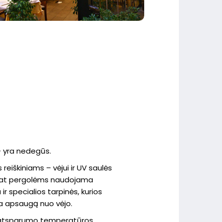
 yra nedegūs.
iškiniams – vėjui ir UV saulės
 pat pergolėms naudojama
 ir specialios tarpinės, kurios
na apsaugą nuo vėjo.
– atsparumo temperatūros