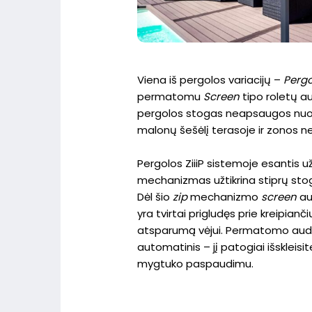
Viena iš pergolos variacijų –
Pergo
permatomu
Screen
tipo roletų au
pergolos stogas neapsaugos nuo l
malonų šešėlį terasoje ir zonos 
Pergolos ZiiiP sistemoje esantis u
mechanizmas užtikrina stiprų sto
Dėl šio
zip
mechanizmo
screen
au
yra tvirtai prigludęs prie kreipiančių
atsparumą vėjui. Permatomo audi
automatinis – jį patogiai išskleisit
mygtuko paspaudimu.