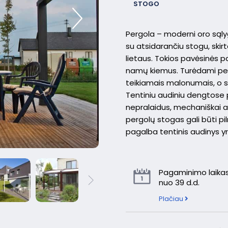
STOGO
Pergola – moderni oro sąly
su atsidarančiu stogu, skir
lietaus. Tokios pavėsinės pa
namų kiemus. Turėdami per
teikiamais malonumais, o su
Tentiniu audiniu dengtose
nepralaidus, mechaniškai a
pergolų stogas gali būti pi
pagalba tentinis audinys y
Pagaminimo laikas
nuo 39 d.d.
Plačiau