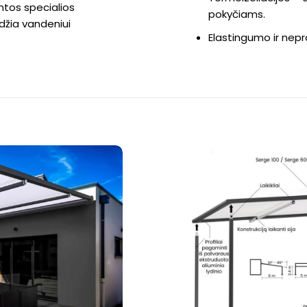
tintos specialios
pokyčiams.
idžia vandeniui
Elastingumo ir nepr