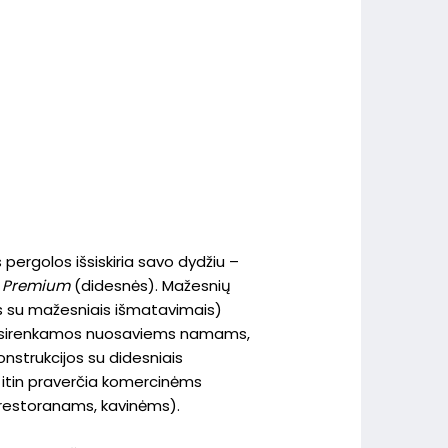
pergolos išsiskiria savo dydžiu –
r
Premium
(didesnės). Mažesnių
 su mažesniais išmatavimais)
pasirenkamos nuosaviems namams,
strukcijos su didesniais
itin praverčia komercinėms
restoranams, kavinėms).