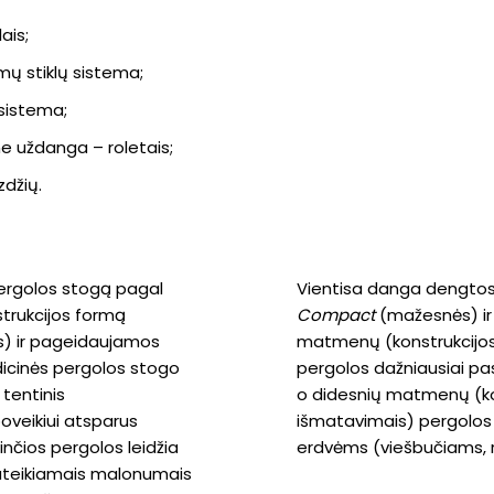
ais;
omų stiklų sistema;
sistema;
ine uždanga – roletais;
zdžių.
 pergolos stogą pagal
Vientisa danga dengtos 
trukcijos formą
Compact
(mažesnės) i
as) ir pageidaujamos
matmenų (konstrukcijos
icinės pergolos stogo
pergolos dažniausiai 
tentinis
o didesnių matmenų (kon
veikiui atsparus
išmatavimais) pergolos 
nčios pergolos leidžia
erdvėms (viešbučiams, 
suteikiamais malonumais