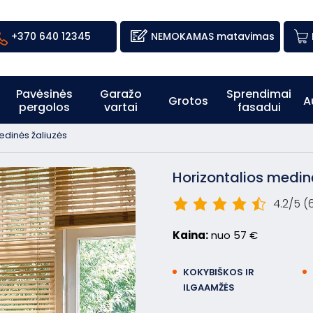
+370 640 12345
NEMOKAMAS matavimas
Pavėsinės
Garažo
Sprendimai
Grotos
A
pergolos
vartai
fasadui
edinės žaliuzės
Horizontalios medin
4.2/5
(
Kaina:
nuo 57 €
KOKYBIŠKOS IR
ILGAAMŽĖS