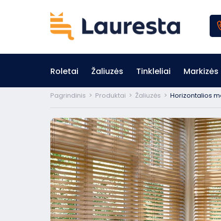
Roletai
Žaliuzės
Tinkleliai
Markizės
Pagrindinis
>
Produktai
>
Žaliuzės
>
Horizontalios m