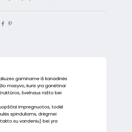
žaliuzes gaminame iš kanadinės
o masyvo, kuris yra ganėtinai
struktūros, švelnaus rašto bei
ruopščiai impregnuotos, todėl
aulės spinduliams, drėgmei
ntakto su vandeniu) bei yra