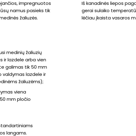
uojančios, impregnuotos
Iš kanadinės liepos pag
 jūsų namus pasieks tik
gerai sulaiko temperatū
medinės žaliuzės.
lėčiau įkaista vasaros m
usi medinių žaliuzių
 ir lazdele arba vien
ute galimas tik 50 mm
 valdymas lazdele ir
edinėms žaliuzėms);
ldymas viena
k 50 mm pločio
standartiniams
mos langams.