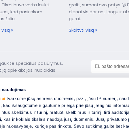
 Tikrai buvo verta laukti.
greit , sumontavo patys 🙂 P
uosi, kad pasirinkom
dienai vis dar ant langu ir a
s žaliu...
gerai, ...
i visą
Skaityti visą
 gaukite specialius pasiūlymus,
iją apie akcijas, nuolaidas
ų naudojimas
iai
tvarkome jūsų asmens duomenis, pvz., jūsų IP numerį, naud
Roletai
Garažo vartai
i, kad išsaugotume ir gautume prieigą prie jūsų įrenginio informa
Žaliuzės
Grotos
us skelbimus ir turinį, matuoti skelbimus ir turinį, tirti auditoriją 
ės
Tinkleliai
Sprendimai fas
i, kas ir kokiais tikslais naudoja jūsų duomenis. Jūsų privatumo 
ka
Markizės
Automatika
nėje nuosavybėje, kurioje pasirinkote. Savo sutikimą galite bet ka