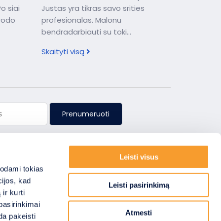
o siai
Justas yra tikras savo srities
trodo
profesionalas. Malonu
bendradarbiauti su toki...
Skaityti visą
Prenumeruoti
Leisti visus
odami tokias
Sekite mus
cijos, kad
Leisti pasirinkimą
ir kurti
adui
pasirinkimai
Atmesti
da pakeisti