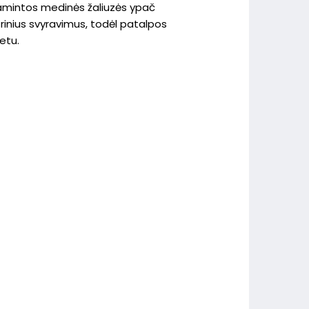
amintos medinės žaliuzės ypač
rinius svyravimus, todėl patalpos
etu.