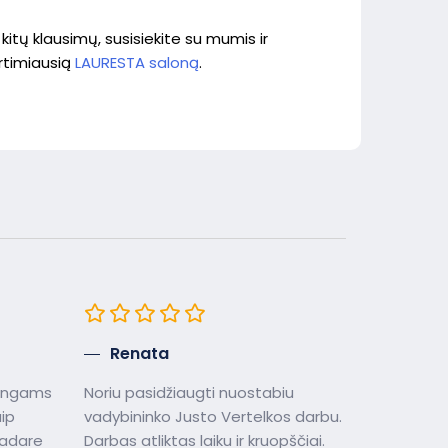
kitų klausimų, susisiekite su mumis ir
artimiausią
LAURESTA saloną
.
Renata
langams
Noriu pasidžiaugti nuostabiu
aip
vadybininko Justo Vertelkos darbu.
Padare
Darbas atliktas laiku ir kruopščiai.