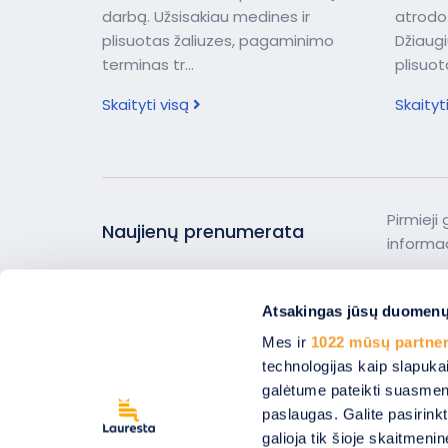
darbą. Užsisakiau medines ir
atrodo.
plisuotas žaliuzes, pagaminimo
Džiaugi
terminas tr...
plisuota
Skaityti visą
Skaityt
Pirmieji
Naujienų prenumerata
informac
Atsakingas jūsų duomen
Mes ir
1022 mūsų partner
Apie mus
Naujienos
technologijas kaip slapuka
Registruokitės matavimui
Remontas
galėtume pateikti suasmenint
Atsiliepimai
Sąlygos ir taisykl
paslaugas. Galite pasirinkt
Kontaktai
Privatumo politi
galioja tik šioje skaitmeni