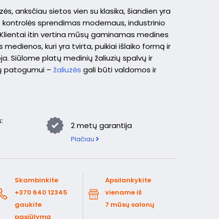
ės, anksčiau sietos vien su klasika, šiandien yra
s kontrolės sprendimas modernaus, industrinio
e. Klientai itin vertina mūsų gaminamas medines
medienos, kuri yra tvirta, puikiai išlaiko formą ir
a. Siūlome platų medinių žaliuzių spalvų ir
sų patogumui –
žaliuzės
gali būti valdomos ir
:
2 metų garantija
Plačiau
Skambinkite
Apsilankykite
+370 640 12345
viename iš
gaukite
7 mūsų salonų
pasiūlymą