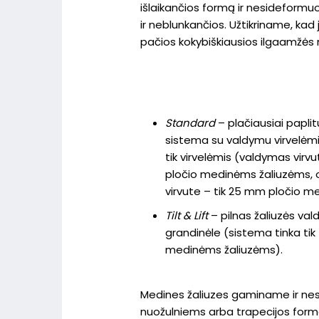
išlaikančios formą ir nesideform
ir neblunkančios. Užtikriname, kad
pačios kokybiškiausios ilgaamžės 
Standard
– plačiausiai paplit
sistema su valdymu virvelėmis
tik virvelėmis (valdymas virv
pločio medinėms žaliuzėms, o
virvute – tik 25 mm pločio m
Tilt & Lift
– pilnas žaliuzės va
grandinėle (sistema tinka ti
medinėms žaliuzėms).
Medines žaliuzes gaminame ir ne
nuožulniems arba trapecijos for