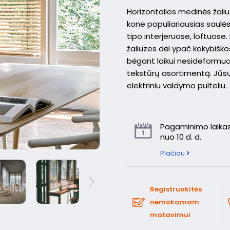
Horizontalios medinės žaliuz
kone populiariausias saulė
tipo interjeruose, loftuos
žaliuzes dėl ypač kokybiškos 
bėgant laikui nesideformuoj
tekstūrų asortimentą. Jū
elektriniu valdymo pulteliu.
Pagaminimo laikas
nuo 10 d. d.
Plačiau
Registruokitės
nemokamam
matavimui