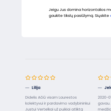
Jeigu Jus domina horizontalios medi
gaukite tikslų pasiūlymą. Siųskite
Lilija
Jel
Didelis Ačiū visam Laurestos
2020-01
kolektyvui ir pardavimo vadybininkui
gavau. 
Justui Vertelkai už puikiai atliktą
medžiag