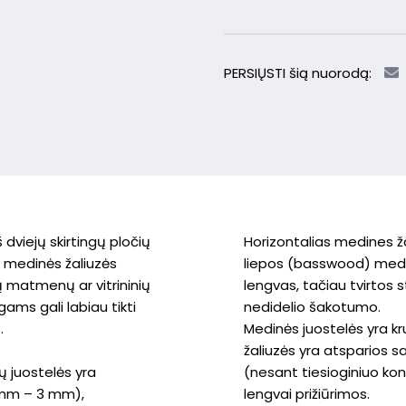
PERSIŲSTI šią nuorodą:
 dviejų skirtingų pločių
Horizontalias medines 
 medinės žaliuzės
liepos (basswood) medži
ų matmenų ar vitrininių
lengvas, tačiau tvirtos 
ams gali labiau tikti
nedidelio šakotumo.
.
Medinės juostelės yra k
žaliuzės yra atsparios s
 juostelės yra
(nesant tiesioginiuo ko
5 mm – 3 mm),
lengvai prižiūrimos.