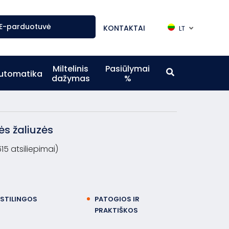
E-parduotuvė
KONTAKTAI
LT
Miltelinis
Pasiūlymai
utomatika
dažymas
%
ės žaliuzės
615 atsiliepimai)
STILINGOS
PATOGIOS IR
PRAKTIŠKOS