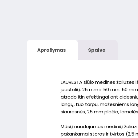
Aprašymas
Spalva
LAURESTA siūlo medines žaliuzes iš
juostelių: 25 mm ir 50 mm. 50 mm
atrodo itin efektingai ant didesni
langų, tuo tarpu, mažesniems lang
siauresnės, 25 mm pločio, lamelės
Mūsų naudojamos medinių žaliuzių
pakankamai storos ir tvirtos (2,