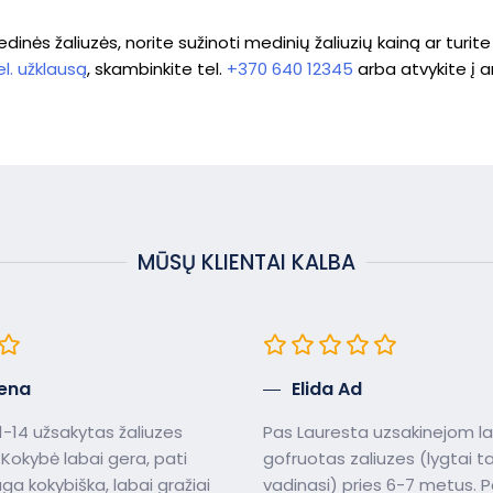
nės žaliuzės, norite sužinoti medinių žaliuzių kainą ar turite 
el. užklausą
, skambinkite tel.
+370 640 12345
arba atvykite į 
MŪSŲ KLIENTAI KALBA
ena
Elida Ad
-14 užsakytas žaliuzes
Pas Lauresta uzsakinejom 
Kokybė labai gera, pati
gofruotas zaliuzes (lygtai t
a kokybiška, labai gražiai
vadinasi) pries 6-7 metus. 