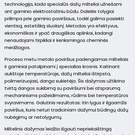
technologija, kada specialūs dažų milteliai užnešami
ant gaminio elektrostatiniu būdu. Dalelės tolygiai
prilimpa prie gaminio paviršiaus, todėl galima pasiekti
vientisą, estetišką sluoksnį. Metodas yra efektyvus,
ekonomiškas ir ypač draugiškas aplinkai, kadangi
nenaudojami tirpikliai ir kenksmingos cheminės
medžiagos.
Proceso metu metalo paviršius padengiamas milteliais
ir gaminiai patalpinami į specialias krosnis. Kaitinant
aukštoje temperatūroje, dažų milteliai ištirpsta,
polimerizuojasi, danga sukietėja. Šis dažymas užtikrina
tvirtą dangos sukibimą su paviršiumi bei atsparumą
mechaniniams pažeidimams, rūdims bei temperatūros
svyravimams. Galutinis rezultatas: itin lygus ir ilgaamžis
paviršius, kuris neturi tradiciniam dažymui būdingų dažų
nubėgimų ar netolygumų.
Miltelinis dažymas leidžia išgauti nepriekaištingą