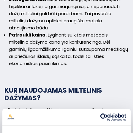
tirpikliai ar lakieji organiniai junginiai, o nepanaudoti
dažų milteliai gali būti perdirbami. Tai paverčia
miltelinį dažymą aplinkai draugišku metalo
atnaujinimo būdu.
Patraukli kaina.
Lyginant su kitais metodais,
miltelinio dažymo kaina yra konkurencinga. Dėl
gaminių ilgaamžiškumo ilgainiui sutaupoma medžiagų
ar priežiūros išlaidų sąskaita, todėl tai išties
ekonomiškas pasirinkimas.
KUR NAUDOJAMAS MILTELINIS
DAŽYMAS?
Miltelinis dažymas dėl patvarumo, estetikos ir
draugiškumo aplinkai yra plačiai naudojamas įvairiose
srityse: