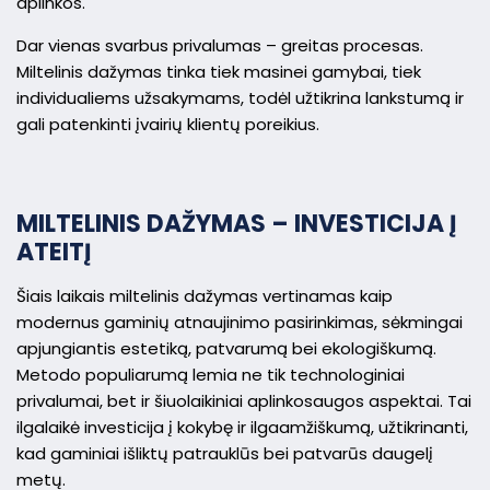
aplinkos.
Dar vienas svarbus privalumas – greitas procesas.
Miltelinis dažymas tinka tiek masinei gamybai, tiek
individualiems užsakymams, todėl užtikrina lankstumą ir
gali patenkinti įvairių klientų poreikius.
MILTELINIS DAŽYMAS – INVESTICIJA Į
ATEITĮ
Šiais laikais miltelinis dažymas vertinamas kaip
modernus gaminių atnaujinimo pasirinkimas, sėkmingai
apjungiantis estetiką, patvarumą bei ekologiškumą.
Metodo populiarumą lemia ne tik technologiniai
privalumai, bet ir šiuolaikiniai aplinkosaugos aspektai. Tai
ilgalaikė investicija į kokybę ir ilgaamžiškumą, užtikrinanti,
kad gaminiai išliktų patrauklūs bei patvarūs daugelį
metų.