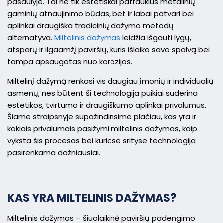
pasaulyje. Tai ne tik estetiškai patrauklus metalinių
gaminių atnaujinimo būdas, bet ir labai patvari bei
aplinkai draugiška tradicinių dažymo metodų
alternatyva.
Miltelinis dažymas
leidžia išgauti lygų,
atsparų ir ilgaamžį paviršių, kuris išlaiko savo spalvą bei
tampa apsaugotas nuo korozijos.
Miltelinį dažymą renkasi vis daugiau įmonių ir individualių
asmenų, nes būtent ši technologija puikiai suderina
estetikos, tvirtumo ir draugiškumo aplinkai privalumus.
Šiame straipsnyje supažindinsime plačiau, kas yra ir
kokiais privalumais pasižymi miltelinis dažymas, kaip
vyksta šis procesas bei kuriose srityse technologija
pasirenkama dažniausiai.
KAS YRA MILTELINIS DAŽYMAS?
Miltelinis dažymas – šiuolaikinė paviršių padengimo