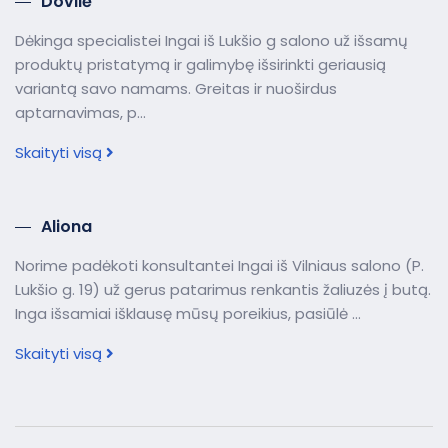
Dovilė
Dėkinga specialistei Ingai iš Lukšio g salono už išsamų
produktų pristatymą ir galimybę išsirinkti geriausią
variantą savo namams. Greitas ir nuoširdus
aptarnavimas, p...
Skaityti visą
Aliona
Norime padėkoti konsultantei Ingai iš Vilniaus salono (P.
Lukšio g. 19) už gerus patarimus renkantis žaliuzės į butą.
Inga išsamiai išklausę mūsų poreikius, pasiūlė ...
Skaityti visą