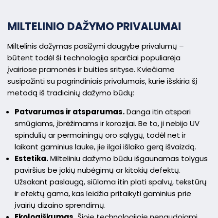
MILTELINIO DAŽYMO PRIVALUMAI
Miltelinis dažymas pasižymi daugybe privalumų –
būtent todėl ši technologija sparčiai populiarėja
įvairiose pramonės ir buities srityse. Kviečiame
susipažinti su pagrindiniais privalumais, kurie išskiria šį
metodą iš tradicinių dažymo būdų:
Patvarumas ir atsparumas.
Danga itin atspari
smūgiams, įbrėžimams ir korozijai. Be to, ji nebijo UV
spindulių ar permainingų oro sąlygų, todėl net ir
laikant gaminius lauke, jie ilgai išlaiko gerą išvaizdą.
Estetika.
Milteliniu dažymo būdu išgaunamas tolygus
paviršius be jokių nubėgimų ar kitokių defektų.
Užsakant paslaugą, siūloma itin plati spalvų, tekstūrų
ir efektų gama, kas leidžia pritaikyti gaminius prie
įvairių dizaino sprendimų.
Ekologiškumas.
Šioje technologijoje nenaudojami