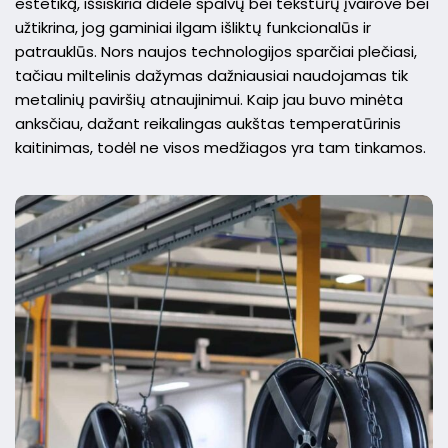
estetiką, išsiskiria didele spalvų bei tekstūrų įvairove bei
užtikrina, jog gaminiai ilgam išliktų funkcionalūs ir
patrauklūs. Nors naujos technologijos sparčiai plečiasi,
tačiau miltelinis dažymas dažniausiai naudojamas tik
metalinių paviršių atnaujinimui. Kaip jau buvo minėta
anksčiau, dažant reikalingas aukštas temperatūrinis
kaitinimas, todėl ne visos medžiagos yra tam tinkamos.