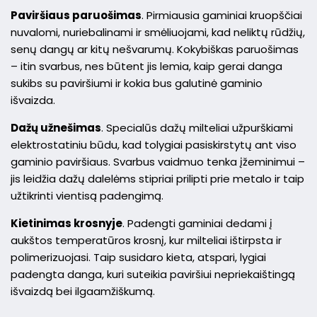
Paviršiaus paruošimas
. Pirmiausia gaminiai kruopščiai
nuvalomi, nuriebalinami ir smėliuojami, kad neliktų rūdžių,
senų dangų ar kitų nešvarumų. Kokybiškas paruošimas
– itin svarbus, nes būtent jis lemia, kaip gerai danga
sukibs su paviršiumi ir kokia bus galutinė gaminio
išvaizda.
Dažų užnešimas
. Specialūs dažų milteliai užpurškiami
elektrostatiniu būdu, kad tolygiai pasiskirstytų ant viso
gaminio paviršiaus. Svarbus vaidmuo tenka įžeminimui –
jis leidžia dažų dalelėms stipriai prilipti prie metalo ir taip
užtikrinti vientisą padengimą.
Kietinimas krosnyje
. Padengti gaminiai dedami į
aukštos temperatūros krosnį, kur milteliai ištirpsta ir
polimerizuojasi. Taip susidaro kieta, atspari, lygiai
padengta danga, kuri suteikia paviršiui nepriekaištingą
išvaizdą bei ilgaamžiškumą.