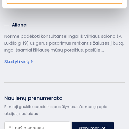
pateiktos arba naudojant paslaugas surinktos
Skaityti visą
informacijos.
Aliona
Norime padėkoti konsultantei Ingai iš Vilniaus salono (P.
Lukšio g. 19) už gerus patarimus renkantis žaliuzės į butą.
Inga išsamiai išklausę mūsų poreikius, pasiūlė ...
Skaityti visą
Naujienų prenumerata
Pirmieji gaukite specialius pasiūlymus, informaciją apie
akcijas, nuolaidas
Prenumeruoti