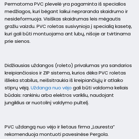
Permatoma PVC plevelė yra pagaminta iš specialios
medžiagos, kuri bėgant laikui nepraranda skaidrumo ir
nesideformuoja. Visiškas skaidrumas leis mėgautis
gražiu vaizdu. PVC roletas susivynioja į specialią kasetę,
kuri gali būti montuojama ant lubų, nišoje ar tvirtinama
prie sienos.
Didžiausias uždangos (roleto) privalumas yra sandarios
kreipiančiosios ir ZIP sistema, kurios dėka PVC roletas
išlieka stabilus, neišsitraukia iš kreipiančiųjų ir atlaiko
stiprų vėją.
Uždanga nuo vėjo
gali būti valdoma keliais
būdais: rankiniu arba elektros varikliu, naudojant
jungiklius ar nuotolinį valdymo pultelį.
PVC uždangą nuo vėjo ir lietaus firma „Lauresta”
rekomenduoja montuoti pavesinėse Pergola.