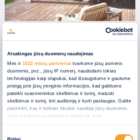
MŪSŲ KLIENTAI KALBA
Atsakingas jūsų duomenų naudojimas
Mes ir
1022 mūsų partneriai
tvarkome jūsų asmens
duomenis, pvz., jūsų IP numerį, naudodami tokias
Tauras
technologijas kaip slapukai, kad išsaugotume ir gautume
prieigą prie jūsų įrenginio informacijos, kad galėtume
Sveiki, norim padėkoti konsultantui Vaidui ir vyrams,
pateikti suasmenintus skelbimus ir turinį, matuoti
įrengusiems Zip lauko roletus. Tikri profai, taip ir turi būti.
skelbimus ir turinį, tirti auditoriją ir kurti paslaugas. Galite
Šilutė...
pasirinkti, kas ir kokiais tikslais naudoja jūsų duomenis.
Jūsų privatumo pasirinkimai galioja tik šioje
Skaityti visą
skaitmeninėje nuosavybėje, kurioje pasirinkote. Savo
sutikimą galite bet kada pakeisti arba atšaukti spustelėję
Sutikimo
nuorodą į poraštę arba piktogramą „Privatumo trigeris“.
Būtini