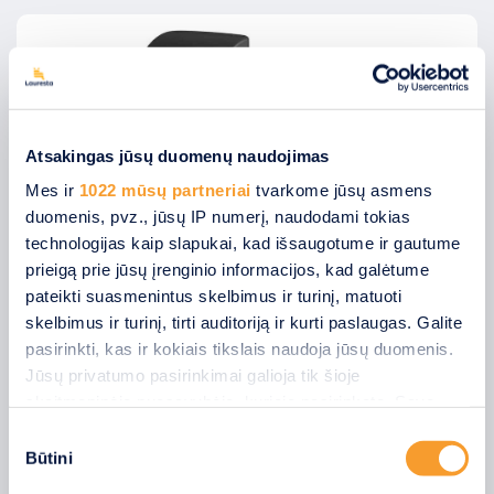
Atsakingas jūsų duomenų naudojimas
Mes ir
1022 mūsų partneriai
tvarkome jūsų asmens
duomenis, pvz., jūsų IP numerį, naudodami tokias
technologijas kaip slapukai, kad išsaugotume ir gautume
prieigą prie jūsų įrenginio informacijos, kad galėtume
pateikti suasmenintus skelbimus ir turinį, matuoti
skelbimus ir turinį, tirti auditoriją ir kurti paslaugas. Galite
pasirinkti, kas ir kokiais tikslais naudoja jūsų duomenis.
Kelio užtvarai (šlagbaumai)
Jūsų privatumo pasirinkimai galioja tik šioje
Išsirinksite tinkamiausią automatiką, priedus bei
skaitmeninėje nuosavybėje, kurioje pasirinkote. Savo
valdymo būdus. Pilnas pogarantinis
sutikimą galite bet kada pakeisti arba atšaukti spustelėję
Sutikimo
aptarnavimas.
nuorodą į poraštę arba piktogramą „Privatumo trigeris“.
Būtini
pasirinkimas