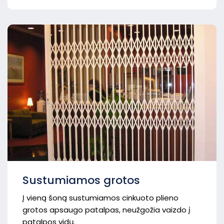
Sustumiamos grotos
Į vieną šoną sustumiamos cinkuoto plieno
grotos apsaugo patalpas, neužgožia vaizdo į
patalpos vidų.