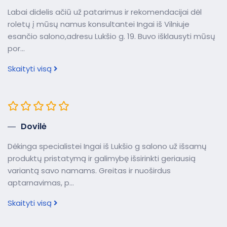
Labai didelis ačiū už patarimus ir rekomendacijai dėl
roletų į mūsų namus konsultantei Ingai iš Vilniuje
esančio salono,adresu Lukšio g. 19. Buvo išklausyti mūsų
por...
Skaityti visą
Dovilė
Dėkinga specialistei Ingai iš Lukšio g salono už išsamų
produktų pristatymą ir galimybę išsirinkti geriausią
variantą savo namams. Greitas ir nuoširdus
aptarnavimas, p...
Skaityti visą