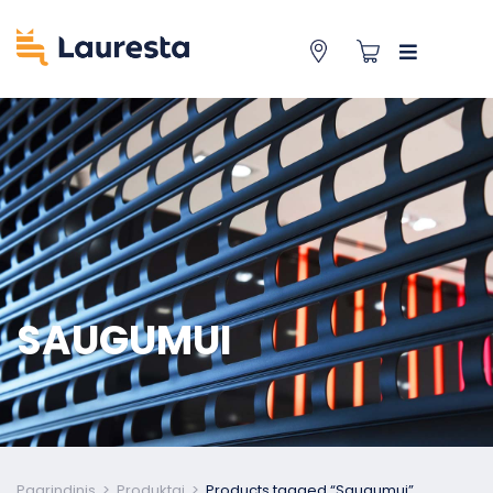
SAUGUMUI
Pagrindinis
>
Produktai
>
Products tagged “Saugumui”