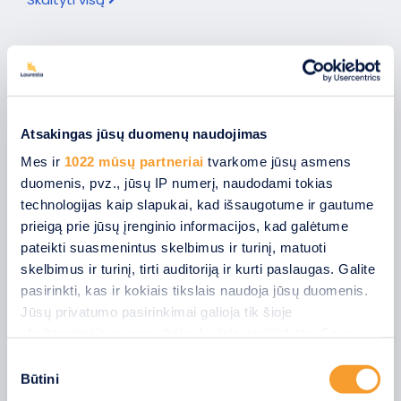
NAUDINGOS NUORODOS
Atsakingas jūsų duomenų naudojimas
MŪSŲ GAMINIAI
Mes ir
1022 mūsų partneriai
tvarkome jūsų asmens
Plačiau
duomenis, pvz., jūsų IP numerį, naudodami tokias
technologijas kaip slapukai, kad išsaugotume ir gautume
prieigą prie jūsų įrenginio informacijos, kad galėtume
pateikti suasmenintus skelbimus ir turinį, matuoti
REGISTRACIJA MATAVIMUI
skelbimus ir turinį, tirti auditoriją ir kurti paslaugas. Galite
Plačiau
pasirinkti, kas ir kokiais tikslais naudoja jūsų duomenis.
Jūsų privatumo pasirinkimai galioja tik šioje
skaitmeninėje nuosavybėje, kurioje pasirinkote. Savo
sutikimą galite bet kada pakeisti arba atšaukti spustelėję
Sutikimo
KONTAKTAI
nuorodą į poraštę arba piktogramą „Privatumo trigeris“.
Būtini
pasirinkimas