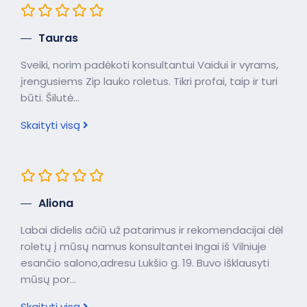
Tauras
Sveiki, norim padėkoti konsultantui Vaidui ir vyrams,
įrengusiems Zip lauko roletus. Tikri profai, taip ir turi
būti. Šilutė...
Skaityti visą
Aliona
Labai didelis ačiū už patarimus ir rekomendacijai dėl
roletų į mūsų namus konsultantei Ingai iš Vilniuje
esančio salono,adresu Lukšio g. 19. Buvo išklausyti
mūsų por...
Skaityti visą