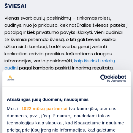
ŠVIESAI
Vienas svarbiausių pasirinkimų – tinkamas roletų
audinys. Nuo jo priklauso, kiek natūralios šviesos pateks į
patalpą ir kiek privatumo pavyks išlaikyti. Vieni audiniai
tik švelniai pritemdo šviesą, o kiti gali beveik visiškai
užtamsinti kambarį, todėl svarbu gerai įvertinti
konkrečios erdvės poreikius. Ieškantiems daugiau
informacijos, verta pasidomėti,
kaip išsirinkti roletų
audinį
pagal kambario paskirtį ir norimą rezultatą.
SPALVŲ DERINIMAS PRIE INTERJERO
Tinkamai pasirinktos
roletų spalvos
gali subtiliai papildyti
interjerą ir padėti sukurti harmoningą namų vaizdą.
Atsakingas jūsų duomenų naudojimas
Pastaraisiais metais vis daugiau dėmesio sulaukia
Mes ir
1022 mūsų partneriai
tvarkome jūsų asmens
natūralūs ir ramūs tonai, kurie lengvai dera prie įvairių
duomenis, pvz., jūsų IP numerį, naudodami tokias
interjero stilių ir padeda išlaikyti jaukią namų atmosferą.
technologijas kaip slapukai, kad išsaugotume ir gautume
Taip pat populiarėja žemės atspalviai, smėlio, pilkos ar
prieigą prie jūsų įrenginio informacijos, kad galėtume