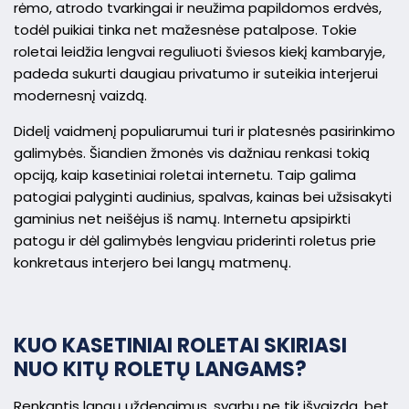
rėmo, atrodo tvarkingai ir neužima papildomos erdvės,
todėl puikiai tinka net mažesnėse patalpose. Tokie
roletai leidžia lengvai reguliuoti šviesos kiekį kambaryje,
padeda sukurti daugiau privatumo ir suteikia interjerui
modernesnį vaizdą.
Didelį vaidmenį populiarumui turi ir platesnės pasirinkimo
galimybės. Šiandien žmonės vis dažniau renkasi tokią
opciją, kaip kasetiniai roletai internetu. Taip galima
patogiai palyginti audinius, spalvas, kainas bei užsisakyti
gaminius net neišėjus iš namų. Internetu apsipirkti
patogu ir dėl galimybės lengviau priderinti roletus prie
konkretaus interjero bei langų matmenų.
KUO KASETINIAI ROLETAI SKIRIASI
NUO KITŲ ROLETŲ LANGAMS?
Renkantis langų uždengimus, svarbu ne tik išvaizda, bet