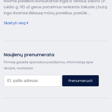
Norime padėkoti konsultantei Ingai iš Vilniaus salono (P.
Lukšio g. 19) už gerus patarimus renkantis žaliuzės į butą.
Inga išsamiai išklausę mūsų poreikius, pasiūlė ...
Skaityti visą
Naujienų prenumerata
Pirmieji gaukite specialius pasiūlymus, informaciją apie
akcijas, nuolaidas
Prenumeruoti