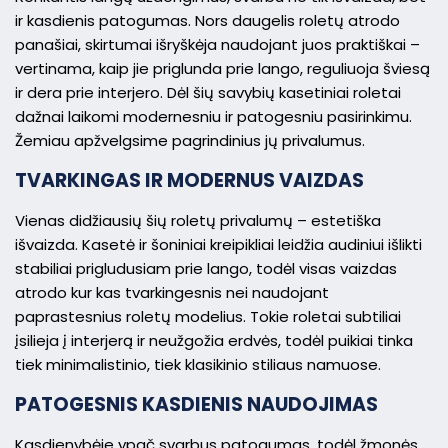
ir kasdienis patogumas. Nors daugelis roletų atrodo
panašiai, skirtumai išryškėja naudojant juos praktiškai –
vertinama, kaip jie priglunda prie lango, reguliuoja šviesą
ir dera prie interjero. Dėl šių savybių kasetiniai roletai
dažnai laikomi modernesniu ir patogesniu pasirinkimu.
Žemiau apžvelgsime pagrindinius jų privalumus.
TVARKINGAS IR MODERNUS VAIZDAS
Vienas didžiausių šių roletų privalumų – estetiška
išvaizda. Kasetė ir šoniniai kreipikliai leidžia audiniui išlikti
stabiliai prigludusiam prie lango, todėl visas vaizdas
atrodo kur kas tvarkingesnis nei naudojant
paprastesnius roletų modelius. Tokie roletai subtiliai
įsilieja į interjerą ir neužgožia erdvės, todėl puikiai tinka
tiek minimalistinio, tiek klasikinio stiliaus namuose.
PATOGESNIS KASDIENIS NAUDOJIMAS
Kasdienybėje ypač svarbus patogumas, todėl žmonės