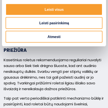
KASETINIŲ ROLETŲ PRIEŽIŪRA IR
pašalinti savo sutikimą iš Slapukų deklaracijos.
ILGAAMŽIŠKUMAS
Leisti visus
Naudojame slapukus, kad galėtume suasmeninti turinį
Kad kasetiniai roletai ilgai išliktų tvarkingi ir patogūs
bei skelbimus, teikti visuomeninės medijos funkcijas ir
naudoti, svarbu tinkama jų priežiūra bei kokybiškos
Leisti pasirinkimą
analizuoti srautą. Be to, svetainės naudojimo informaciją
medžiagos. Šie roletai nereikalauja sudėtingos
bendriname su visuomeninės medijos, reklamavimo ir
priežiūros, tačiau keli paprasti įpročiai gali padėti ilgiau
analizės partneriais, kurie gali ją pridėti prie kitos jūsų
Atmesti
išsaugoti jų estetiškumą bei sklandų veikimą.
pateiktos arba naudojant paslaugas surinktos
informacijos.
PRIEŽIŪRA
Kasetinius roletus rekomenduojama reguliariai nuvalyti
sausa arba šiek tiek drėgna šluoste, kad ant audinio
nesikauptų dulkės. Svarbu vengti per stiprių valiklių ar
gausaus drėkinimo, nes tai gali pažeisti audinį ar jo
spalvą. Tvarkingai prižiūrimi roletai ilgiau išlaiko savo
išvaizdą ir nereikalauja dažnos priežiūros.
Taip pat verta periodiškai patikrinti mechanizmo būklę ir
pasirūpinti, kad roletai būtų naudojami švelniai,