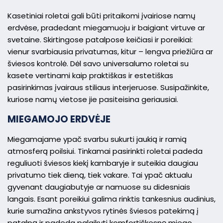
Kasetiniai roletai gali būti pritaikomi įvairiose namų
erdvėse, pradedant miegamuoju ir baigiant virtuve ar
svetaine. Skirtingose patalpose keičiasi ir poreikiai:
vienur svarbiausia privatumas, kitur – lengva priežiūra ar
šviesos kontrolė. Dėl savo universalumo roletai su
kasete vertinami kaip praktiškas ir estetiškas
pasirinkimas įvairaus stiliaus interjeruose. Susipažinkite,
kuriose namų vietose jie pasiteisina geriausiai.
MIEGAMOJO ERDVĖJE
Miegamajame ypač svarbu sukurti jaukią ir ramią
atmosferą poilsiui. Tinkamai pasirinkti roletai padeda
reguliuoti šviesos kiekį kambaryje ir suteikia daugiau
privatumo tiek dieną, tiek vakare. Tai ypač aktualu
gyvenant daugiabutyje ar namuose su didesniais
langais. Esant poreikiui galima rinktis tankesnius audinius,
kurie sumažina ankstyvos rytinės šviesos patekimą į
patalpą ir padeda palaikyti komfortiškesnę miego