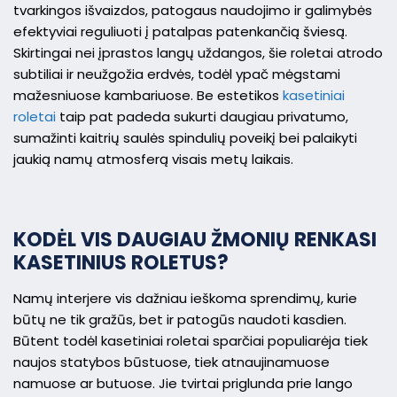
tvarkingos išvaizdos, patogaus naudojimo ir galimybės
efektyviai reguliuoti į patalpas patenkančią šviesą.
Skirtingai nei įprastos langų uždangos, šie roletai atrodo
subtiliai ir neužgožia erdvės, todėl ypač mėgstami
mažesniuose kambariuose. Be estetikos
kasetiniai
roletai
taip pat padeda sukurti daugiau privatumo,
sumažinti kaitrių saulės spindulių poveikį bei palaikyti
jaukią namų atmosferą visais metų laikais.
KODĖL VIS DAUGIAU ŽMONIŲ RENKASI
KASETINIUS ROLETUS?
Namų interjere vis dažniau ieškoma sprendimų, kurie
būtų ne tik gražūs, bet ir patogūs naudoti kasdien.
Būtent todėl kasetiniai roletai sparčiai populiarėja tiek
naujos statybos būstuose, tiek atnaujinamuose
namuose ar butuose. Jie tvirtai priglunda prie lango