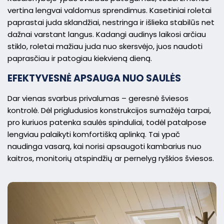
vertina lengvai valdomus sprendimus. Kasetiniai roletai
paprastai juda sklandžiai, nestringa ir išlieka stabilūs net
dažnai varstant langus. Kadangi audinys laikosi arčiau
stiklo, roletai mažiau juda nuo skersvėjo, juos naudoti
paprasčiau ir patogiau kiekvieną dieną.
EFEKTYVESNĖ APSAUGA NUO SAULĖS
Dar vienas svarbus privalumas – geresnė šviesos
kontrolė. Dėl prigludusios konstrukcijos sumažėja tarpai,
pro kuriuos patenka saulės spinduliai, todėl patalpose
lengviau palaikyti komfortišką aplinką. Tai ypač
naudinga vasarą, kai norisi apsaugoti kambarius nuo
kaitros, monitorių atspindžių ar pernelyg ryškios šviesos.