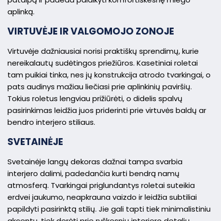
aplinką.
VIRTUVĖJE IR VALGOMOJO ZONOJE
Virtuvėje dažniausiai norisi praktiškų sprendimų, kurie
nereikalautų sudėtingos priežiūros. Kasetiniai roletai
tam puikiai tinka, nes jų konstrukcija atrodo tvarkingai, o
pats audinys mažiau liečiasi prie aplinkinių paviršių.
Tokius roletus lengviau prižiūrėti, o didelis spalvų
pasirinkimas leidžia juos priderinti prie virtuvės baldų ar
bendro interjero stiliaus.
SVETAINĖJE
Svetainėje langų dekoras dažnai tampa svarbia
interjero dalimi, padedančia kurti bendrą namų
atmosferą. Tvarkingai priglundantys roletai suteikia
erdvei jaukumo, neapkrauna vaizdo ir leidžia subtiliai
papildyti pasirinktą stilių. Jie gali tapti tiek minimalistiniu
akcentu, tiek derėti prie ryškesnių interjero detalių.