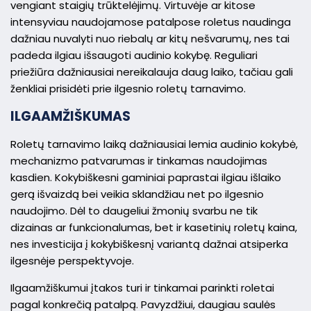
vengiant staigių trūktelėjimų. Virtuvėje ar kitose
intensyviau naudojamose patalpose roletus naudinga
dažniau nuvalyti nuo riebalų ar kitų nešvarumų, nes tai
padeda ilgiau išsaugoti audinio kokybę. Reguliari
priežiūra dažniausiai nereikalauja daug laiko, tačiau gali
ženkliai prisidėti prie ilgesnio roletų tarnavimo.
ILGAAMŽIŠKUMAS
Roletų tarnavimo laiką dažniausiai lemia audinio kokybė,
mechanizmo patvarumas ir tinkamas naudojimas
kasdien. Kokybiškesni gaminiai paprastai ilgiau išlaiko
gerą išvaizdą bei veikia sklandžiau net po ilgesnio
naudojimo. Dėl to daugeliui žmonių svarbu ne tik
dizainas ar funkcionalumas, bet ir kasetinių roletų kaina,
nes investicija į kokybiškesnį variantą dažnai atsiperka
ilgesnėje perspektyvoje.
Ilgaamžiškumui įtakos turi ir tinkamai parinkti roletai
pagal konkrečią patalpą. Pavyzdžiui, daugiau saulės